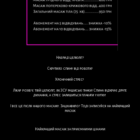
Набрид целюліт?
Скрутило спину від роботи?
Хронічний стрес?
Лікар розіб’є твій целюліт, як ЗСУ рашиські танки! Спина відкриє друге
дихання, а стрес залишиться плакати у кутку!
І все це після нашого масажу. Зацікавило? Тоді записуйся на найкращий
масаж
Найкращий масаж за приємними цінами