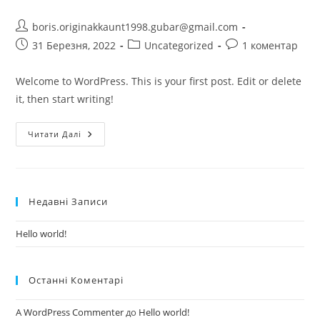
Автор
boris.originakkaunt1998.gubar@gmail.com
запису:
Запис
Категорія
Коментарі
31 Березня, 2022
Uncategorized
1 коментар
опубліковано:
запису:
запису:
Welcome to WordPress. This is your first post. Edit or delete
it, then start writing!
Hello
Читати Далі
World!
Недавні Записи
Hello world!
Останні Коментарі
A WordPress Commenter
до
Hello world!